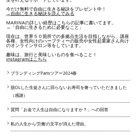
今だけ無料で自由に生きる秘訣をプレゼント中！
→自由に生きる秘訣を読んでみる
MARINAの詳しい経歴はこちらの記事に書いてます。
→「自由に生きるために必要なこと」
現在は、世界５０箇所での多拠点生活を目指しながら、講座
各種、女性向けのハーブティーの販売や女性起業家さん向け
のオンラインサロン等をしています。
趣味は、旅行と美味しいものを食べること！
instagramはこちら
ブランディングParisツアー2024春
脱OLした生徒さんに回らないお寿司を奢っていただきました
（感謝）
質問「お金で人生は自由になりますか？」への回答
私の人生から’労働’の文字が消えた理由。