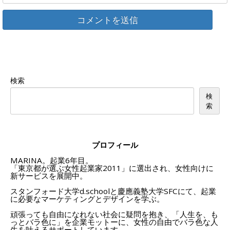
検索
検
索
プロフィール
MARINA。起業6年目。
「東京都が選ぶ女性起業家2011」に選出され、女性向けに
新サービスを展開中。
スタンフォード大学d.schoolと慶應義塾大学SFCにて、起業
に必要なマーケティングとデザインを学ぶ。
頑張っても自由になれない社会に疑問を抱き、「人生を、も
っとバラ色に」を企業モットーに、女性の自由でバラ色な人
生を叶えるサポートしています。