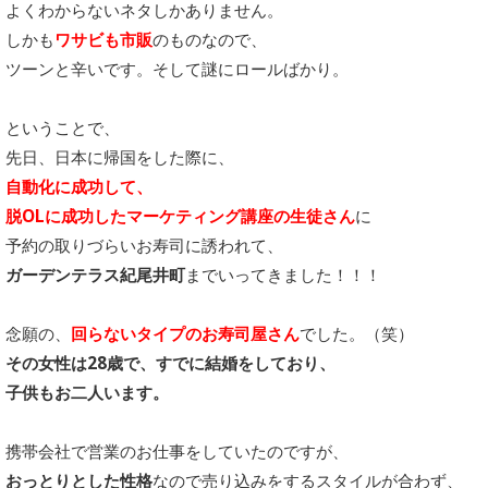
よくわからないネタしかありません。
しかも
ワサビも市販
のものなので、
ツーンと辛いです。そして謎にロールばかり。
ということで、
先日、日本に帰国をした際に、
自動化に成功して、
脱OLに成功したマーケティング講座の生徒さん
に
予約の取りづらいお寿司に誘われて、
ガーデンテラス紀尾井町
までいってきました！！！
念願の、
回らないタイプのお寿司屋さん
でした。（笑）
その女性は28歳で、すでに結婚をしており、
子供もお二人います。
携帯会社で営業のお仕事をしていたのですが、
おっとりとした性格
なので売り込みをするスタイルが合わず、