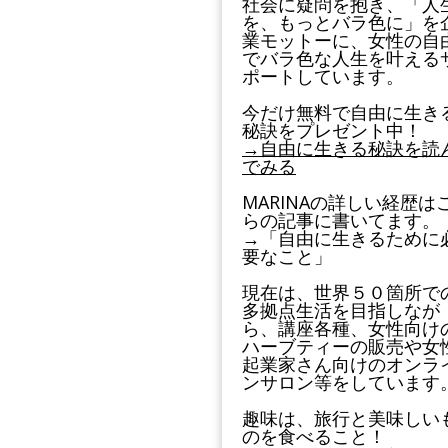
社会に疑問を抱き、「人
を、もっとバラ色に」を
業モットーに、女性の自
でバラ色な人生を叶える
ポートしています。
今だけ無料で自由に生き
秘訣をプレゼント中！
→自由に生きる秘訣を読
でみる
MARINAの詳しい経歴は
らの記事に書いてます。
→「自由に生きるために
要なこと」
現在は、世界５０箇所で
多拠点生活を目指しなが
ら、講座各種、女性向け
ハーブティーの販売や女
起業家さん向けのオンラ
ンサロン等をしています
趣味は、旅行と美味しい
のを食べること！