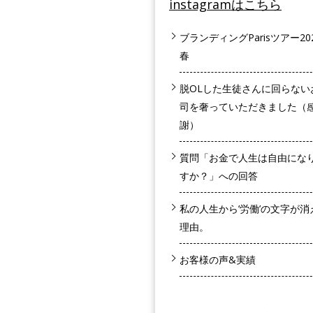
instagramはこちら
ブランディングParisツアー20
春
脱OLした生徒さんに回らない
司を奢っていただきました（
謝）
質問「お金で人生は自由にな
すか？」への回答
私の人生から’労働’の文字が消
理由。
お客様の声&実績