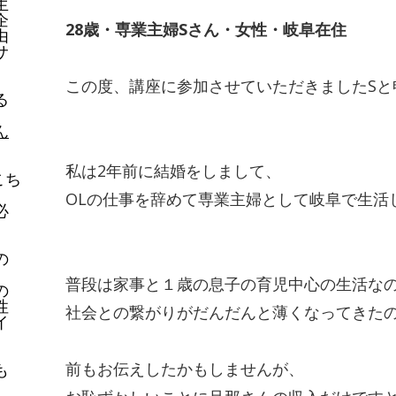
生
企
28
歳・専業主婦
S
さん・女性・岐阜在住
由
サ
この度、講座に参加させていただきました
S
と
る
ん
私は
2
年前に結婚をしまして、
こち
OL
の仕事を辞めて専業主婦として岐阜で生活
必
の
普段は家事と１歳の息子の育児中心の生活な
の
性
社会との繋がりがだんだんと薄くなってきた
イ
。
前もお伝えしたかもしませんが、
も