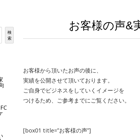
お客様の声&
検
索
お客様から頂いたお声の後に、
家
実績を公開させて頂いております。
向
ご自身でビジネスをしていくイメージを
。
つけるため、ご参考までにご覧ください。
FC
ケ
[box01 title=”お客様の声”]
い