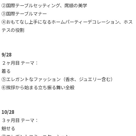
②国際テーブルセッティング、席順の美学
③国際テーブルマナー
④おもてなし上手になるホームパーティーデコレーション、ホス
テスの役割
9/28
２ヶ月目 テーマ：
着る
⑤エレガントなファッション（香水、ジュエリー含む）
⑥挨拶から始まる立ち振る舞い全般
10/28
３ヶ月目 テーマ：
魅せる